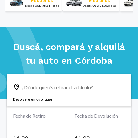
Pequeños
Medianos
Desde
USD
35,31
x
días
Desde
USD
35,31
x
días
Buscá, compará y alquilá
tu auto en
Córdoba
Devolveré en otro lugar
Fecha de Retiro
Fecha de Devolución