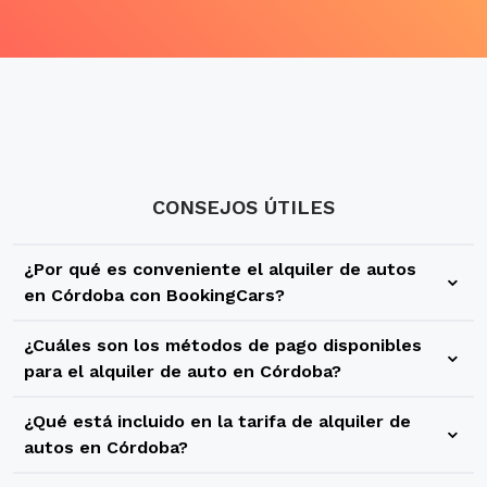
CONSEJOS ÚTILES
¿Por qué es conveniente el alquiler de autos
en Córdoba con BookingCars?
Porque en BookingCars tenemos una gran variedad de
¿Cuáles son los métodos de pago disponibles
ofertas y promociones para tu alquiler de autos en
para el alquiler de auto en Córdoba?
Córdoba. Vas a poder buscar, comparar y alquilar tu auto
En BookingCars te ofrecemos diversas formas de pago
en Córdoba que más se ajuste a tu presupuesto,
¿Qué está incluido en la tarifa de alquiler de
para que tu alquiler de autos en Córdoba sea simple y
necesidades y preferencias de tu viaje. Disfrutá de nuestra
autos en Córdoba?
rápido, sin sorpresas ni gastos ocultos. Al momento de
amplia oferta de rentadoras de autos, categorías y precios.