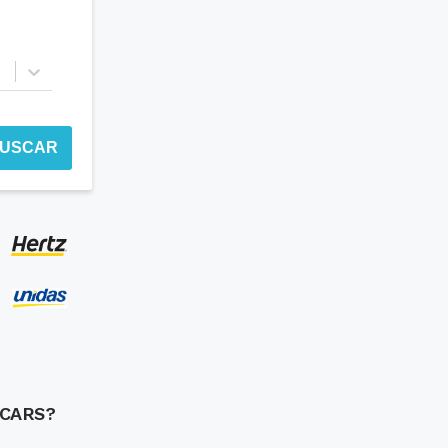
USCAR
GCARS?