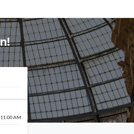
án
!
11:00 AM