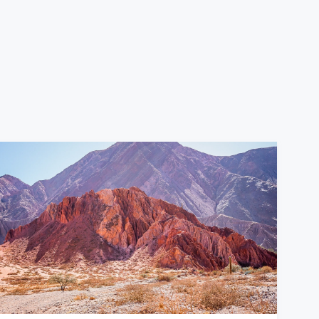
anejar por los 149
 presentar licencia
bia y también en