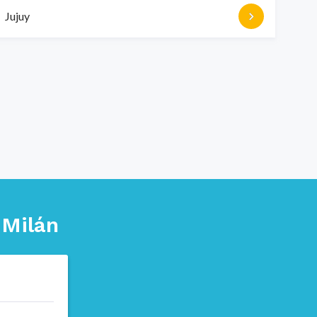
Jujuy
n
Milán