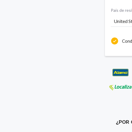
País de res
United S
Cond
¿POR 