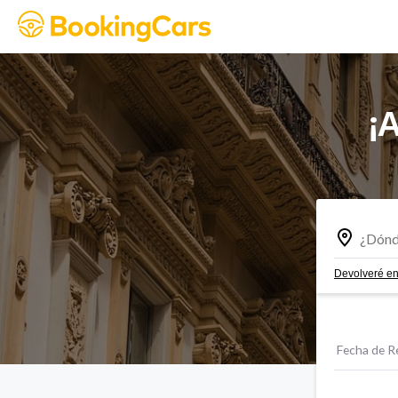
¡
Devolveré en
Fecha de R