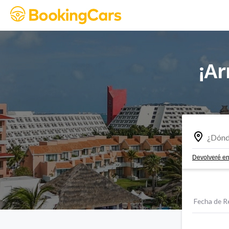
¡Ar
Devolveré en
Fecha de R