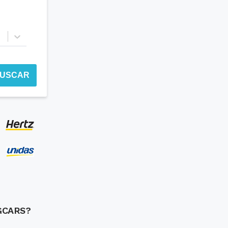
USCAR
GCARS?