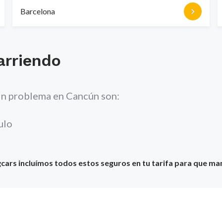
Barcelona
arriendo
sin problema en
Cancún
son:
ulo
ars incluímos todos estos seguros en tu tarifa para que man