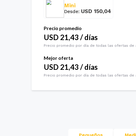
Mini
USD
150,04
Desde
:
Precio promedio
USD
21,43
/
días
Precio promedio por día de todas las ofertas de 
Mejor oferta
USD
21,43
/
días
Precio promedio por día de todas las ofertas de 
Pequeños
Med