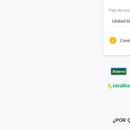
País de res
United S
Cond
¿POR 