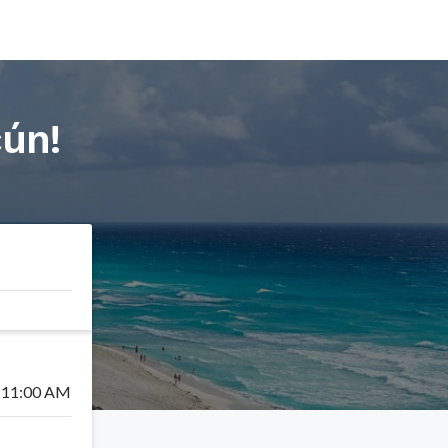
cún
!
11:00 AM