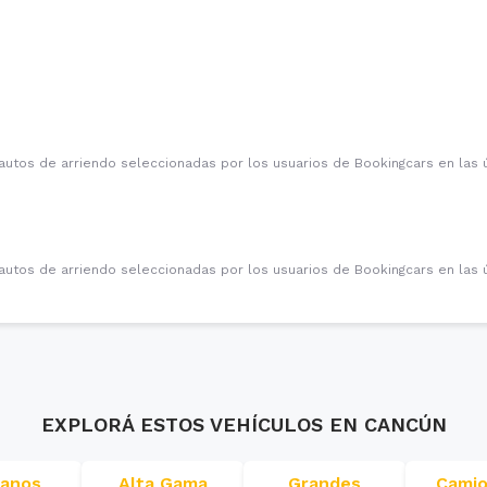
autos de arriendo seleccionadas por los usuarios de Bookingcars en las 
autos de arriendo seleccionadas por los usuarios de Bookingcars en las 
EXPLORÁ ESTOS VEHÍCULOS EN
CANCÚN
ianos
Alta Gama
Grandes
Camio