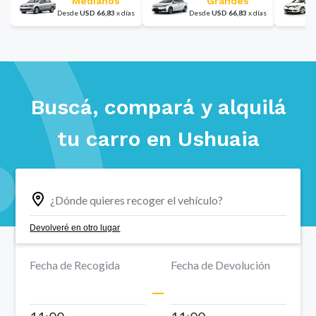
Medianos
Grandes
Desde
USD
66,83
x
días
Desde
USD
66,83
x
días
Buscá, compará y alquilá
tu carro en
Ushuaia
Devolveré en otro lugar
Fecha de Recogida
Fecha de Devolución