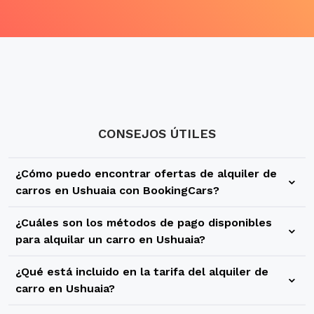
CONSEJOS ÚTILES
¿Cómo puedo encontrar ofertas de alquiler de
carros en Ushuaia con BookingCars?
En BookingCars puedes utilizar nuestro buscador para
¿Cuáles son los métodos de pago disponibles
encontrar una gran variedad de ofertas y precios para tu
para alquilar un carro en Ushuaia?
alquiler de carros en Ushuaia. Tienes la posibilidad de
En BookingCars te ofrecemos diferentes métodos de pago
reservar vehículos de diferentes categorías y con
¿Qué está incluido en la tarifa del alquiler de
para que tu alquiler de carros en Ushuaia sea simple y
diferentes compañías de rent a car para que puedas elegir
carro en Ushuaia?
rápido, sin sorpresas ni gastos ocultos. Al momento de
lo que más se adapte a tus necesidades y preferencias de