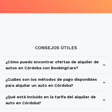
CONSEJOS ÚTILES
¿Cómo puedo encontrar ofertas de alquiler de
autos en Córdoba con BookingCars?
En BookingCars puedes utilizar nuestro buscador para
¿Cuáles son los métodos de pago disponibles
encontrar una gran variedad de ofertas y precios para tu
para alquilar un auto en Córdoba?
alquiler de autos en Córdoba. Tienes la posibilidad de
En BookingCars te ofrecemos diferentes métodos de pago
reservar vehículos de diferentes categorías y con
¿Qué está incluido en la tarifa del alquiler de
para que tu alquiler de autos en Córdoba sea simple y
diferentes compañías de rent a car para que puedas elegir
auto en Córdoba?
rápido, sin sorpresas ni gastos ocultos. Al momento de
lo que más se adapte a tus necesidades y preferencias de