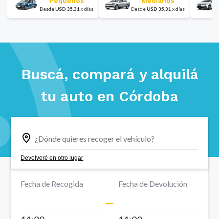
Pequeños
Medianos
Desde
USD
35,31
x
días
Desde
USD
35,31
x
días
Buscá, compará y alquilá
tu auto en
Córdoba
Devolveré en otro lugar
Fecha de Recogida
Fecha de Devolución