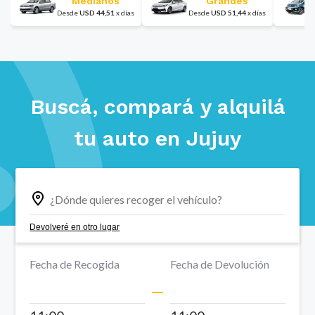
Medianos
Grandes
Desde
USD
44,51
x
días
Desde
USD
51,44
x
días
Buscá, compará y alquilá
tu auto en
Jujuy
Devolveré en otro lugar
Fecha de Recogida
Fecha de Devolución