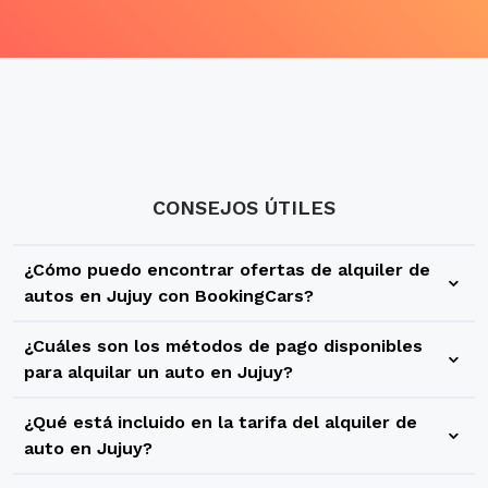
CONSEJOS ÚTILES
¿Cómo puedo encontrar ofertas de alquiler de
autos en Jujuy con BookingCars?
En BookingCars puedes utilizar nuestro buscador para
¿Cuáles son los métodos de pago disponibles
encontrar una gran variedad de ofertas y precios para tu
para alquilar un auto en Jujuy?
alquiler de autos en Jujuy. Tienes la posibilidad de reservar
En BookingCars te ofrecemos diferentes métodos de pago
vehículos de diferentes categorías y con diferentes
¿Qué está incluido en la tarifa del alquiler de
para que tu alquiler de autos en Jujuy sea simple y rápido,
compañías de rent a car para que puedas elegir lo que más
auto en Jujuy?
sin sorpresas ni gastos ocultos. Al momento de realizar la
se adapte a tus necesidades y preferencias de viaje.