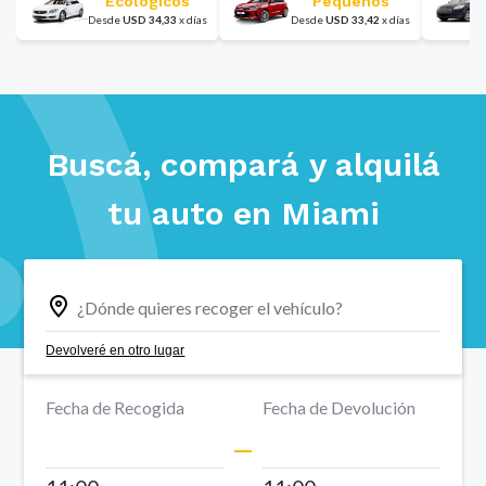
Ecológicos
Pequeños
Desde
USD
34,33
x
días
Desde
USD
33,42
x
días
Buscá, compará y alquilá
tu auto en
Miami
Devolveré en otro lugar
Fecha de Recogida
Fecha de Devolución