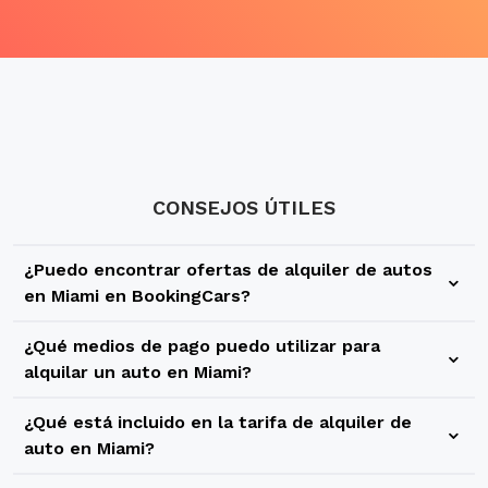
CONSEJOS ÚTILES
¿Puedo encontrar ofertas de alquiler de autos
en Miami en BookingCars?
Sí, en BookingCars tenemos una gran variedad de ofertas
¿Qué medios de pago puedo utilizar para
para tu alquiler de autos en Miami. Puedes reservar
alquilar un auto en Miami?
vehículos de diferentes categorías y con diferentes
En BookingCars ofrecemos distintas opciones de pago
rentadoras para elegir lo que más se adapte a tus
¿Qué está incluido en la tarifa de alquiler de
para que tu alquiler de autos en Miami sea simple y rápido,
necesidades. Busca, compara y alquila tu auto en Miami
auto en Miami?
sin sorpresas ni gastos ocultos. Al momento de realizar tu
con BookingCars.