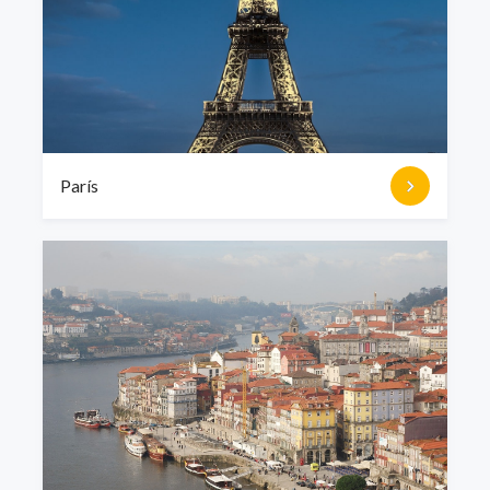
cargo de USD 3,95 por día de alquiler + peajes. Cargo
máximo de USD 19,75 + los peajes. En el caso de las
rentadoras Dollar y Thrifty tienen un pase con peajes
ilimitado. El costo es de USD 10,49 por día de alquiler, con
un costo máximo de USD 52,49 por semana. Al ser un pase
ilimitado, los peajes ya están incluidos en ese monto. Por
último, Sixt rent a car cobra USD 8 por día de alquiler,
París
también con peaje ilimitado.